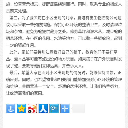
施，设置警示标志，提醒居民绕道而行。同时，联系专业的
捕蛇人
员
前来处理。
第三，为了减少蛇在小区出现的几率，夏港有害生物控制公司建
议可以采取一些预防措施。保持小区环境的整洁卫生，及时清理垃
圾和杂物，避免为蛇提供藏身之处。修剪草坪和灌木丛，减少蛇的
栖息环境。在小区的花园、水池等地方，可以撒一些驱蛇粉，起到
一定的驱赶作用。
此外，家长们要特别注意看好自己的孩子，教育他们不要在草
丛、灌木丛等可能有蛇出没的地方玩耍。如果孩子在户外玩耍时发
现了蛇，要教导他们立即远离，并告诉大人。
最后，希望大家在面对小区出现蛇的情况时，能够
保持冷静
，正
确应对。同时，也希望物业和相关部门能够加强对小区环境的管理
和维护，共同营造一个安全、舒适的居住环境。让我们携手努力，
让蛇远离我们的家园。