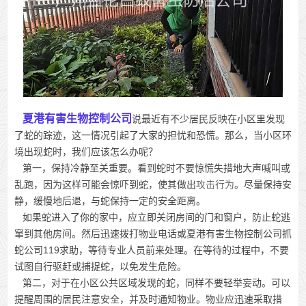
夏港有害生物控制公司
说最近有不少居民反映在小区里发现
了蛇的踪迹，这一情况引起了大家的担忧和恐慌。那么，当小区环
境出现蛇时，我们应该怎么办呢？
第一，保持冷静至关重要。看到蛇时不要惊慌失措地大声喊叫或
乱跑，因为这样可能会惊吓到蛇，使其做出
攻击行为
。尽量保持安
静，缓慢地后退，与蛇保持一定的安全距离。
如果蛇进入了你的家中，应立即关闭房间的门和窗户，防止蛇逃
窜到其他房间。然后迅速拨打物业电话或夏港有害生物控制公司抓
蛇公司119求助，等待专业人员前来处理。在等待的过程中，不要
试图自行驱赶或捕捉蛇，以免发生危险。
第二，对于在小区公共区域发现的蛇，同样不要轻举妄动。可以
提醒周围的居民注意安全，并及时通知物业。物业应迅速采取措